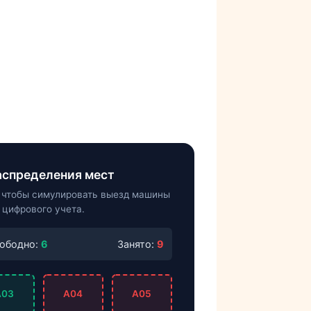
аспределения мест
, чтобы симулировать выезд машины
 цифрового учета.
ободно:
6
Занято:
9
A03
A04
A05