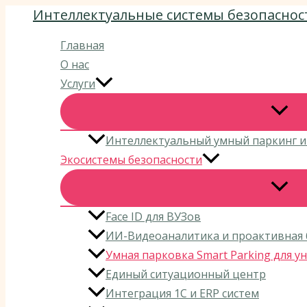
Интеллектуальные системы безопаснос
Перейти
к
Главная
содержимому
О нас
Услуги
Интеллектуальный умный паркинг и
Экосистемы безопасности
Face ID для ВУЗов
ИИ-Видеоаналитика и проактивная 
Умная парковка Smart Parking для 
Единый ситуационный центр
Интеграция 1С и ERP систем