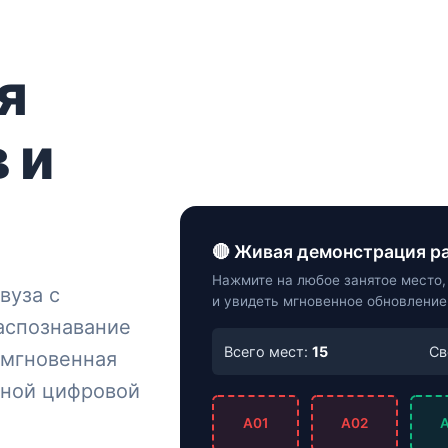
я
 и
🔴 Живая демонстрация р
Нажмите на любое занятое место
вуза с
и увидеть мгновенное обновление
аспознавание
Всего мест:
15
Св
 мгновенная
зной цифровой
A01
A02