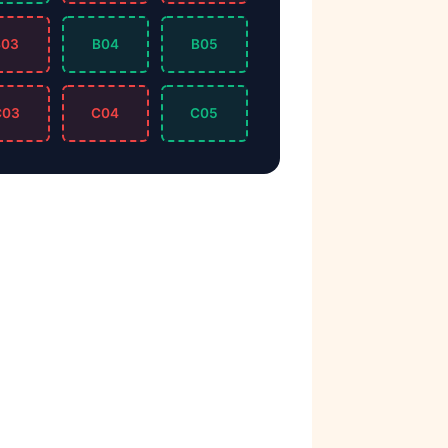
B03
B04
B05
C03
C04
C05