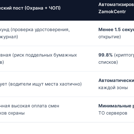
Автоматизиров
ский пост (Охрана + ЧОП)
ZamokCentr
кунд (проверка удостоверения,
Менее 1.5 секу
 журнал)
открытие)
вная (риск поддельных бумажных
99.8%
(криптог
в)
списков)
Автоматически
ует (водители ищут места хаотично)
каждой зоны
ная высокая оплата смен
Минимальные 
ков охраны
ТО серверов