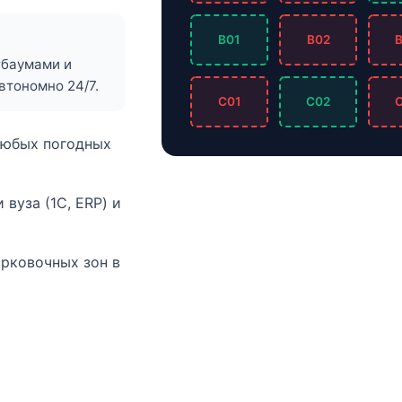
B01
B02
гбаумами и
втономно 24/7.
C01
C02
любых погодных
вуза (1С, ERP) и
рковочных зон в