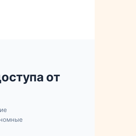
оступа от
ие
ономные