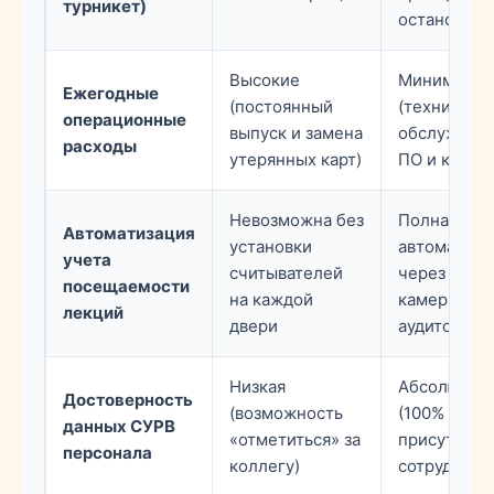
турникет)
остановок)
Высокие
Минимальн
Ежегодные
(постоянный
(техническ
операционные
выпуск и замена
обслужива
расходы
утерянных карт)
ПО и камер
Невозможна без
Полная
Автоматизация
установки
автоматиза
учета
считывателей
через пото
посещаемости
на каждой
камеры в
лекций
двери
аудиториях
Низкая
Абсолютна
Достоверность
(возможность
(100% фикс
данных СУРВ
«отметиться» за
присутстви
персонала
коллегу)
сотрудника