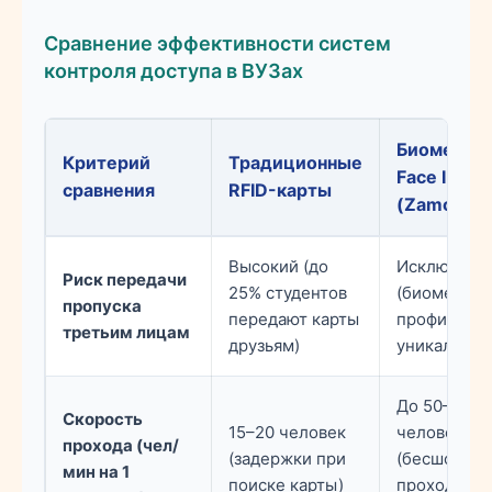
Сравнение эффективности систем
контроля доступа в ВУЗах
Биометри
Критерий
Традиционные
Face ID
сравнения
RFID-карты
(ZamokCen
Высокий (до
Исключен
Риск передачи
25% студентов
(биометрич
пропуска
передают карты
профиль
третьим лицам
друзьям)
уникален)
До 50–60
Скорость
15–20 человек
человек
прохода (чел/
(задержки при
(бесшовны
мин на 1
поиске карты)
проход без