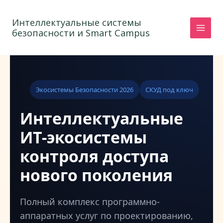
Перейти
к
Интеллектуальные системы
безопасности и Smart Campus
содержимому
Экосистемы Безопасности 2026
СКУД под ключ
Интеллектуальные
ИТ-экосистемы
контроля доступа
нового поколения
Полный комплекс программно-
аппаратных услуг по проектированию,