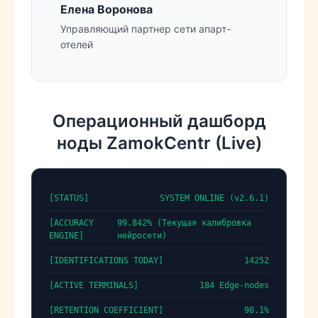
Елена Воронова
Управляющий партнер сети апарт-
отелей
Операционный дашборд
ноды ZamokCentr (Live)
[STATUS]
SYSTEM ONLINE (v2.6.1)
[ACCURACY
99.842% (Текущая калибровка
ENGINE]
нейросети)
[IDENTIFICATIONS TODAY]
14252
[ACTIVE TERMINALS]
184 Edge-nodes
[RETENTION COEFFICIENT]
98.1%